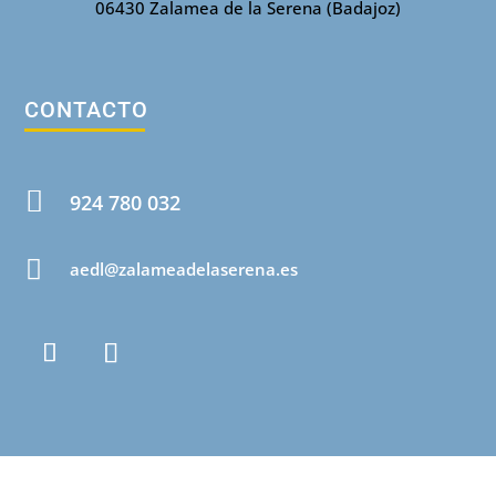
06430 Zalamea de la Serena (Badajoz)
CONTACTO

924 780 032

aedl@zalameadelaserena.es
INFORMACIÓN