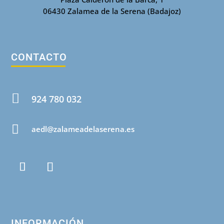
06430 Zalamea de la Serena (Badajoz)
CONTACTO

924 780 032

aedl@zalameadelaserena.es
INFORMACIÓN