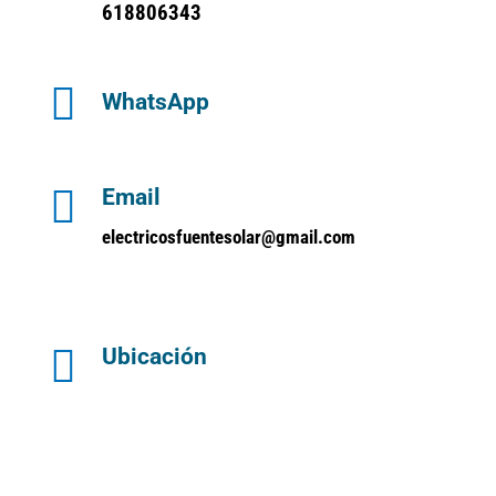
618806343

WhatsApp

Email
electricosfuentesolar@gmail.com

Ubicación